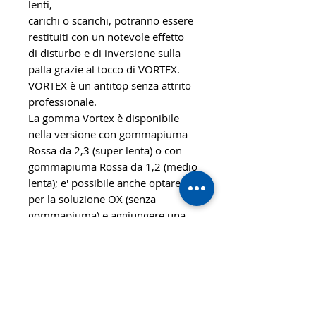
lenti,
carichi o scarichi, potranno essere
restituiti con un notevole effetto
di disturbo e di inversione sulla
palla grazie al tocco di VORTEX.
VORTEX è un antitop senza attrito
professionale.
La gomma Vortex è disponibile
nella versione con gommapiuma
Rossa da 2,3 (super lenta) o con
gommapiuma Rossa da 1,2 (medio
lenta); e' possibile anche optare
per la soluzione OX (senza
gommapiuma) e aggiungere una
gommapiuma tra le varie opzioni
disponibili.
Velocità : 35 - Controllo : 100 -
Disturbo : 90