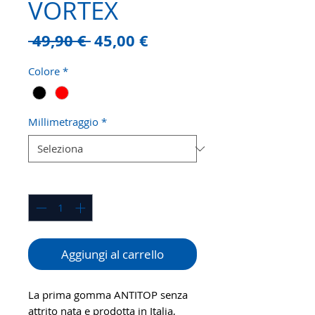
VORTEX
Prezzo
Prezzo
 49,90 € 
45,00 €
regolare
scontato
Colore
*
Millimetraggio
*
Quantità
*
Aggiungi al carrello
La prima gomma ANTITOP senza
attrito nata e prodotta in Italia,