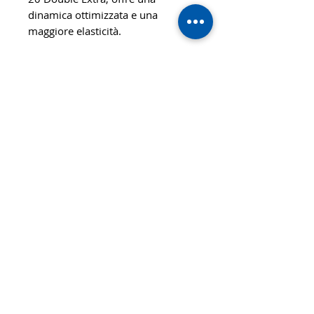
dinamica ottimizzata e una
maggiore elasticità.
Codice prodotto: V> 20 Extra
Possibilità di montaggio gratuita
© 2020 TTsaturn - Privacy Policy
di Daniele Saturno
Vicolo Vivaldi, 2 20021
Bollate(MI) Italy
telefono: 333 313 6086 / 02