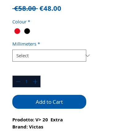
Regular
Sale
 €58.00 
€48.00
Price
Price
Colour
*
Millimeters
*
Quantity
*
Add to Cart
Prodotto: V> 20 Extra
Brand: Victas