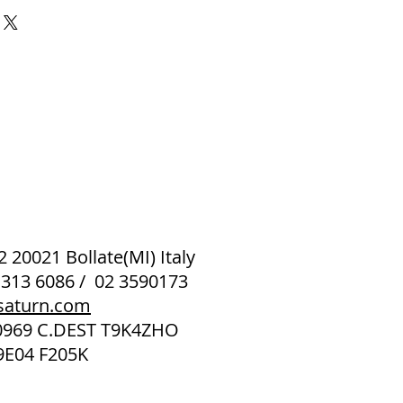
 2 20021 Bollate(MI) Italy
 313 6086 / 02 3590173
saturn.com
40969 C.DEST T9K4ZHO
9E04 F205K