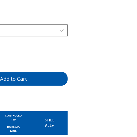
Add to Cart
CONTROLLO
110
STILE
ALL+
DUREZZA
Med.