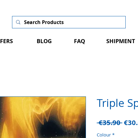
FERS
BLOG
FAQ
SHIPMENT
Triple S
Regu
 €35.90 
€30
Pric
Colour
*