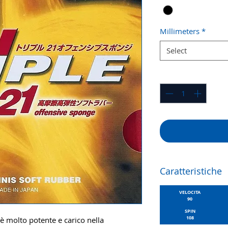
Millimeters
*
Select
Quantity
*
Caratteristiche
VELOCITA
90
SPIN
108
 è molto potente e carico nella