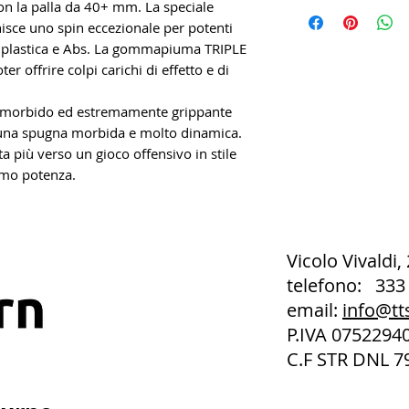
on la palla da 40+ mm. La speciale
ce uno spin eccezionale per potenti
 in plastica e Abs. La gommapiuma TRIPLE
r offrire colpi carichi di effetto e di
t morbido ed estremamente grippante
 una spugna morbida e molto dinamica.
 più verso un gioco offensivo in stile
imo potenza.
Vicolo Vivaldi,
telefono: 333
email:
info@tt
P.IVA 075229
C.F STR DNL 7