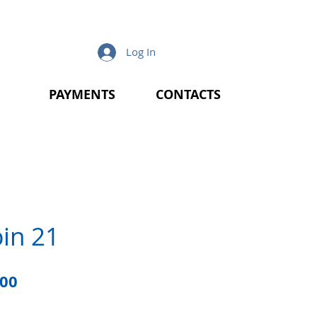
Log In
PAYMENTS
CONTACTS
pin 21
lar
Sale
.00
e
Price