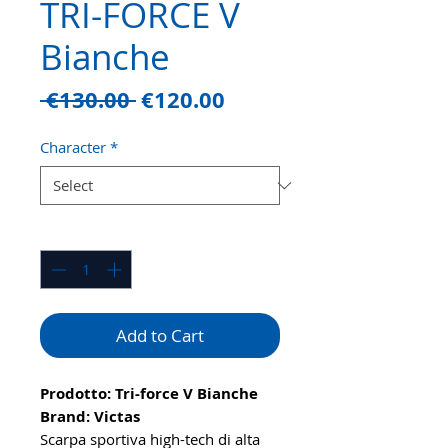
TRI-FORCE V
Bianche
Regular
Sale
 €130.00 
€120.00
Price
Price
Character
*
Quantity
*
Add to Cart
Prodotto: Tri-force V Bianche
Brand: Victas
Scarpa sportiva high-tech di alta