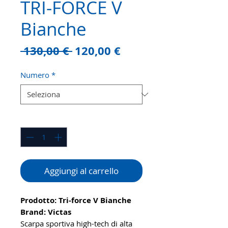
TRI-FORCE V
Bianche
Prezzo
Prezzo
 130,00 € 
120,00 €
regolare
scontato
Numero
*
Quantità
*
Aggiungi al carrello
Prodotto: Tri-force V Bianche
Brand: Victas
Scarpa sportiva high-tech di alta