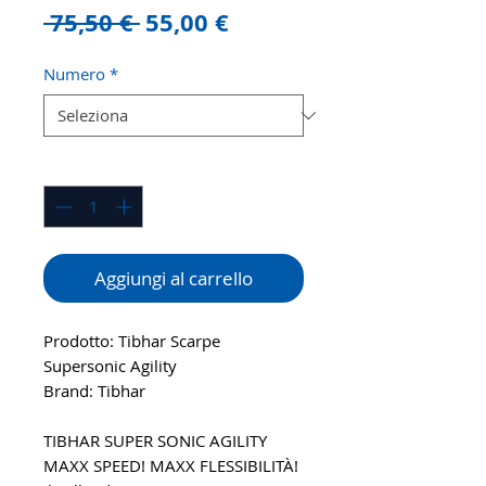
Prezzo
Prezzo
 75,50 € 
55,00 €
regolare
scontato
Numero
*
Quantità
*
Aggiungi al carrello
Prodotto: Tibhar Scarpe
Supersonic Agility
Brand: Tibhar
TIBHAR SUPER SONIC AGILITY
MAXX SPEED! MAXX FLESSIBILITÀ!