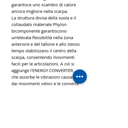
garantisce uno scambio di calore
ancora migliore nella scarpa.
La struttura divisa della suola e il
collaudato materiale Phylon
bicomponente garantiscono
un'elevata flessibilità nella zona
anteriore e del tallone e allo stesso
tempo stabilizzano il centro della
scarpa, consentendo movimenti
facili per le articolazioni. A ciò si
aggiunge l'ENERGY CONVERTER,
che assorbe le vibrazioni causate
dai movimenti veloci e le converte
in energia supplementare al
momento della partenza.
L'elaborato TESSUTO A DUE TONI
nella zona posteriore sottolinea lo
straordinario design della nuova
TIBHAR SUPERSONIC AGILITY.