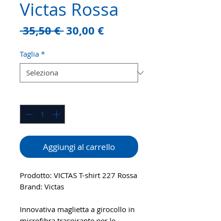
Victas Rossa
Prezzo
Prezzo
 35,50 € 
30,00 €
regolare
scontato
Taglia
*
Quantità
*
Aggiungi al carrello
Prodotto: VICTAS T-shirt 227 Rossa
Brand: Victas
Innovativa maglietta a girocollo in
microfibra traspirante per le