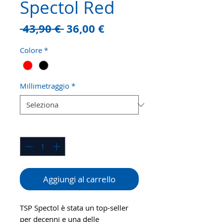
Spectol Red
Prezzo
Prezzo
 43,90 € 
36,00 €
regolare
scontato
Colore
*
Millimetraggio
*
Quantità
*
Aggiungi al carrello
TSP Spectol è stata un top-seller
per decenni e una delle