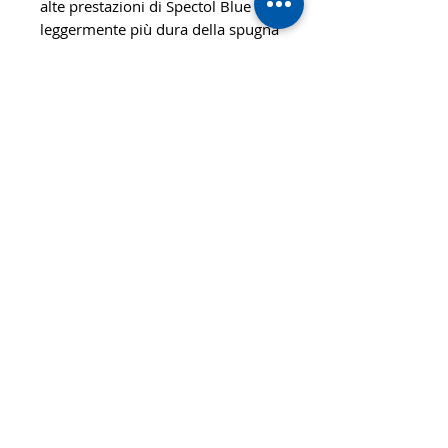
alte prestazioni di Spectol Blue è
leggermente più dura della spugna
di Spectol Red.
Caratteristiche
VELOCITA
CONTROLLO
107
84
STILE
OFF
SPIN
DUREZZA
86
Media
© 2020 TTsaturn - Informativa sulla
privacy
di Daniele Saturno
Vicolo Vivaldi, 2 20021
Bollate(MI) Italy
telefono: 333 313 6086 / 02
3590173