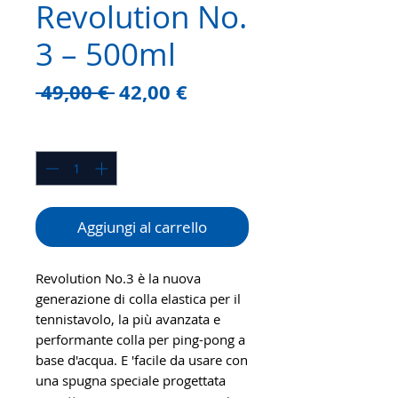
Revolution No.
3 – 500ml
Prezzo
Prezzo
 49,00 € 
42,00 €
regolare
scontato
Quantità
*
Aggiungi al carrello
Revolution No.3 è la nuova
generazione di colla elastica per il
tennistavolo, la più avanzata e
performante colla per ping-pong a
base d'acqua. E 'facile da usare con
una spugna speciale progettata