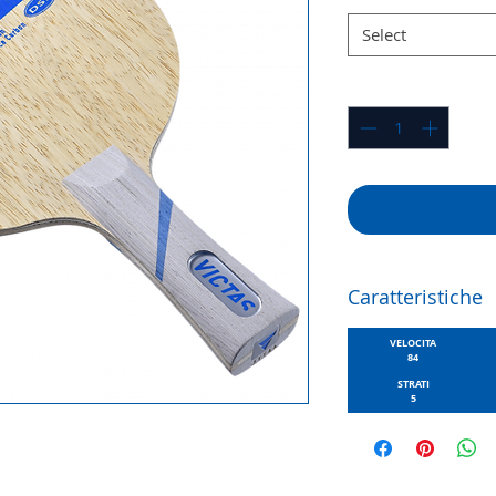
Select
Quantity
*
Caratteristiche
VELOCITA
84
STRATI
5