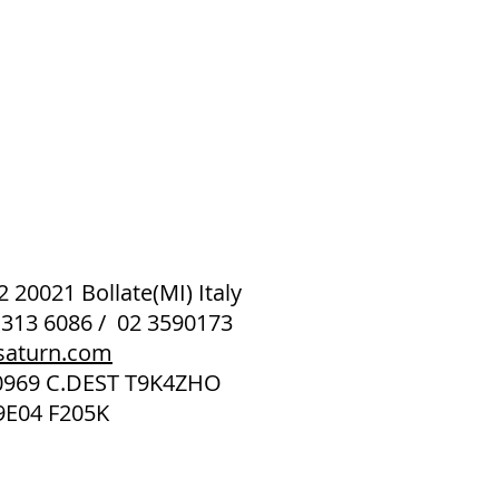
 2 20021 Bollate(MI) Italy
 313 6086 / 02 3590173
saturn.com
40969 C.DEST T9K4ZHO
9E04 F205K