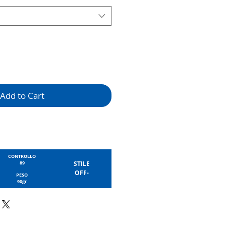
Add to Cart
CONTROLLO
89
STILE
OFF-
PESO
90gr