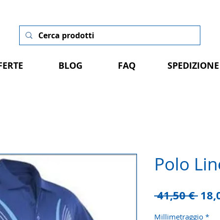
FERTE
BLOG
FAQ
SPEDIZIONE
Polo Lin
Pre
 41,50 € 
18,
rego
Millimetraggio
*