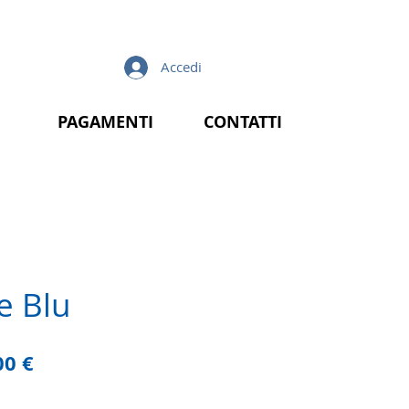
Accedi
PAGAMENTI
CONTATTI
e Blu
zzo
Prezzo
00 €
lare
scontato