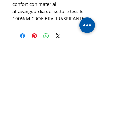
confort con materiali
all'avanguardia del settore tessile.
100% MICROFIBRA TRASPIRANTE
© 2020 TTsaturn - Informativa sulla
privacy
di Daniele Saturno
Vicolo Vivaldi, 2 20021
Bollate(MI) Italy
telefono: 333 313 6086 / 02
3590173
email:
info@ttsaturn.com
P.IVA 07522940969
C.DEST T9K4ZHO