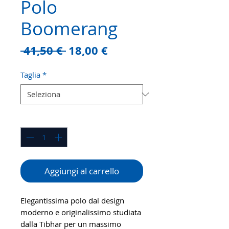
Polo
Boomerang
Prezzo
Prezzo
 41,50 € 
18,00 €
regolare
scontato
Taglia
*
Quantità
*
Aggiungi al carrello
Elegantissima polo dal design
moderno e originalissimo studiata
dalla Tibhar per un massimo