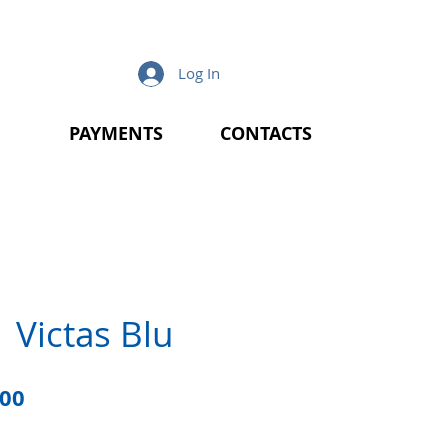
Log In
PAYMENTS
CONTACTS
 Victas Blu
lar
Sale
.00
e
Price