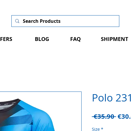
FERS
BLOG
FAQ
SHIPMENT
Polo 231
Regu
 €35.90 
€30
Pric
Size
*