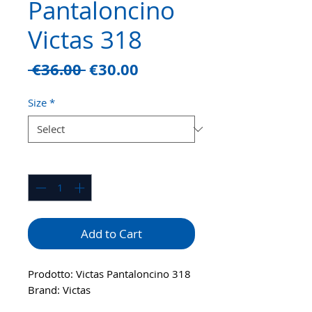
Pantaloncino
Victas 318
Regular
Sale
 €36.00 
€30.00
Price
Price
Size
*
Quantity
*
Add to Cart
Prodotto: Victas Pantaloncino 318
Brand: Victas