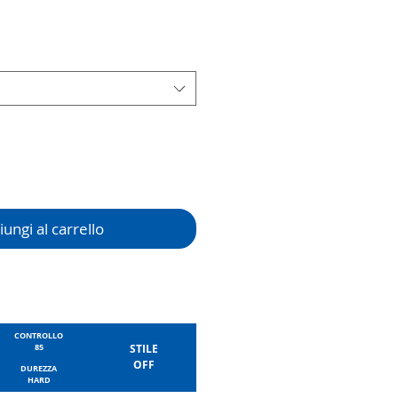
ungi al carrello
CONTROLLO
85
STILE
OFF
DUREZZA
HARD