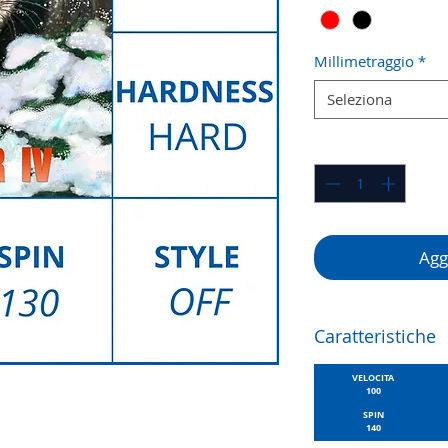
Millimetraggio
*
Seleziona
Quantità
*
Aggi
Caratteristiche
VELOCITA
100
SPIN
140