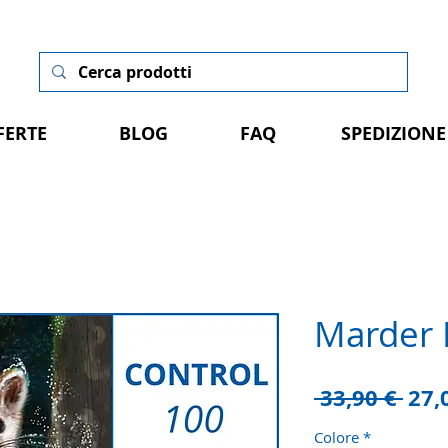
FERTE
BLOG
FAQ
SPEDIZIONE
Marder 
Pre
 33,90 € 
27,
rego
Colore
*