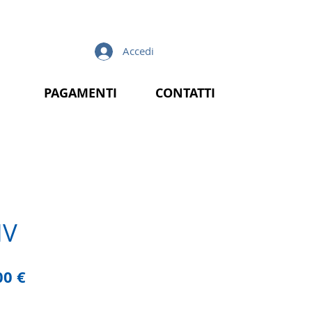
Accedi
PAGAMENTI
CONTATTI
IV
zzo
Prezzo
00 €
lare
scontato