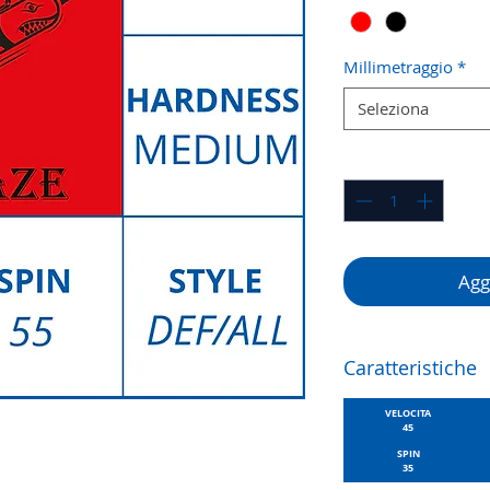
Millimetraggio
*
Seleziona
Quantità
*
Aggi
Caratteristiche
VELOCITA
45
SPIN
35