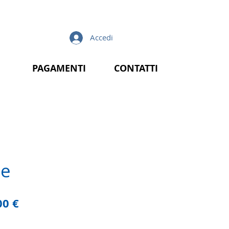
Accedi
PAGAMENTI
CONTATTI
ze
zzo
Prezzo
00 €
lare
scontato