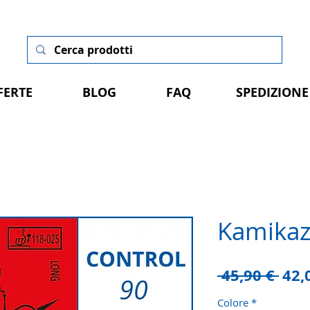
FERTE
BLOG
FAQ
SPEDIZIONE
Kamika
Pre
 45,90 € 
42,
rego
Colore
*