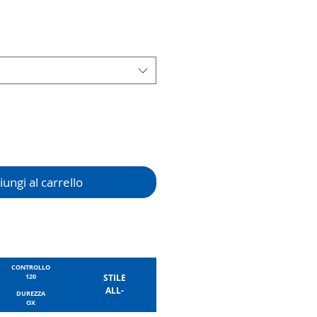
ungi al carrello
CONTROLLO
120
STILE
ALL-
DUREZZA
OX