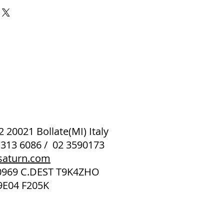
 2 20021 Bollate(MI) Italy
 313 6086 / 02 3590173
saturn.com
40969 C.DEST T9K4ZHO
9E04 F205K