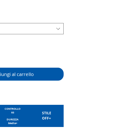
ungi al carrello
CONTROLLO
93
STILE
OFF+
DUREZZA
Media+