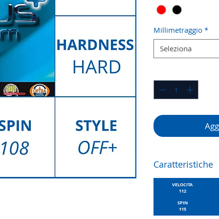
Millimetraggio
*
Seleziona
Quantità
*
Aggi
Caratteristiche
VELOCITA
112
SPIN
115