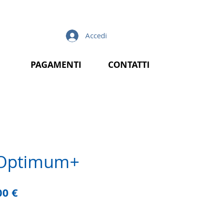
Accedi
PAGAMENTI
CONTATTI
 Optimum+
zzo
Prezzo
00 €
lare
scontato