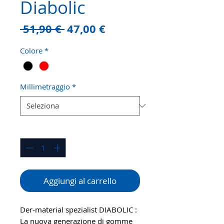
Diabolic
Prezzo
Prezzo
 51,90 € 
47,00 €
regolare
scontato
Colore
*
Millimetraggio
*
Quantità
*
Aggiungi al carrello
Der-material spezialist DIABOLIC :
La nuova generazione di gomme