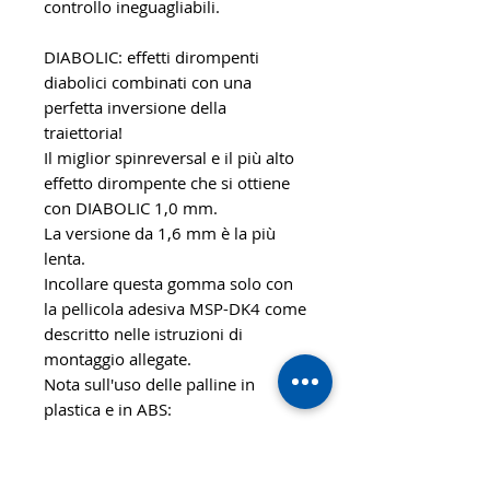
controllo ineguagliabili.
DIABOLIC: effetti dirompenti
diabolici combinati con una
perfetta inversione della
traiettoria!
Il miglior spinreversal e il più alto
effetto dirompente che si ottiene
con DIABOLIC 1,0 mm.
La versione da 1,6 mm è la più
lenta.
Incollare questa gomma solo con
la pellicola adesiva MSP-DK4 come
descritto nelle istruzioni di
montaggio allegate.
Nota sull'uso delle palline in
plastica e in ABS:
Oltre all'uso perfetto con le palline
di celluloide, tutte le nostre
gomme lisce ANTI TOP producono