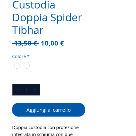
Custodia
Doppia Spider
Tibhar
Prezzo
Prezzo
 13,50 € 
10,00 €
regolare
scontato
Colore
*
Quantità
*
Aggiungi al carrello
Doppia custodia con protezione
integrata in schiuma con due