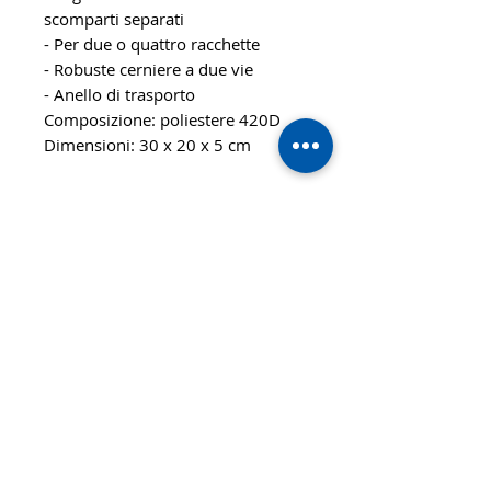
scomparti separati
- Per due o quattro racchette
- Robuste cerniere a due vie
- Anello di trasporto
Composizione: poliestere 420D
Dimensioni: 30 x 20 x 5 cm
© 2020 TTsaturn - Informativa sulla
privacy
di Daniele Saturno
Vicolo Vivaldi, 2 20021
Bollate(MI) Italy
telefono: 333 313 6086 / 02
3590173