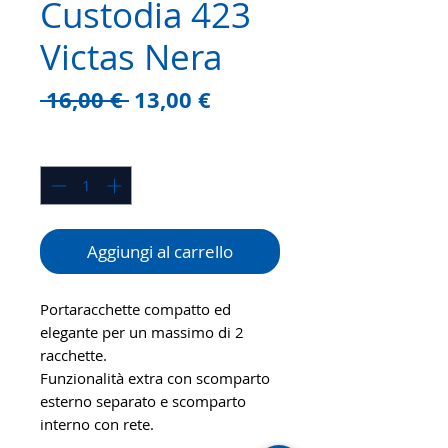
Custodia 423
Victas Nera
Prezzo
Prezzo
 16,00 € 
13,00 €
regolare
scontato
Quantità
*
Aggiungi al carrello
Portaracchette compatto ed
elegante per un massimo di 2
racchette.
Funzionalità extra con scomparto
esterno separato e scomparto
interno con rete.