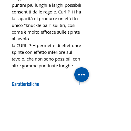
puntini più lunghi e larghi possibili
consentiti dalle regole. Curl P-H ha
la capacità di produrre un effetto
unico "knuckle ball" sui tiri, così
come è molto efficace sulle spinte
al tavolo.
Ia CURL P-H permette di effettuare
spinte con effetto inferiore sul
tavolo, che non sono possibili con
altre gomme puntinate lunghe.
Caratteristiche
VELOCITA
CONTROLLO
66
89
STILE
DEF+
SPIN
DUREZZA
76
Soft
© 2020 TTsaturn - Informativa sulla
privacy