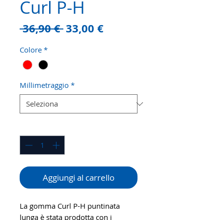
Curl P-H
Prezzo
Prezzo
 36,90 € 
33,00 €
regolare
scontato
Colore
*
Millimetraggio
*
Quantità
*
Aggiungi al carrello
La gomma Curl P-H puntinata
lunga è stata prodotta con i