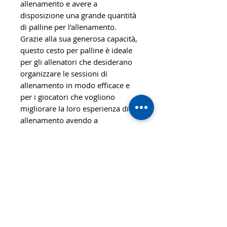
allenamento e avere a
disposizione una grande quantità
di palline per l'allenamento.
Grazie alla sua generosa capacità,
questo cesto per palline è ideale
per gli allenatori che desiderano
organizzare le sessioni di
allenamento in modo efficace e
per i giocatori che vogliono
migliorare la loro esperienza di
allenamento avendo a
disposizione una maggiore
quantità di palline. La facilità di
fissaggio al tavolo lo rende un
accessorio pratico e indispensabile
per tutti gli appassionati di tennis
da tavolo che tengono a un
allenamento strutturato ed
efficiente.