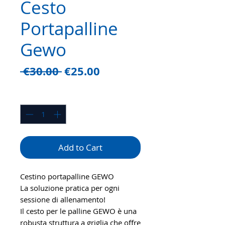
Cesto
Portapalline
Gewo
Regular
Sale
 €30.00 
€25.00
Price
Price
Quantity
*
Add to Cart
Cestino portapalline GEWO
La soluzione pratica per ogni
sessione di allenamento!
Il cesto per le palline GEWO è una
robusta struttura a griglia che offre