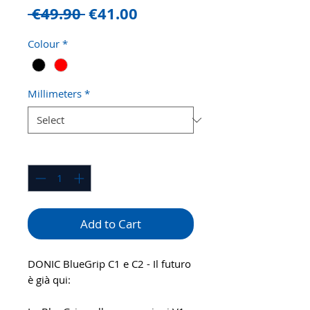
Regular
Sale
 €49.90 
€41.00
Price
Price
Colour
*
Millimeters
*
Quantity
*
Add to Cart
DONIC BlueGrip C1 e C2 - Il futuro
è già qui: