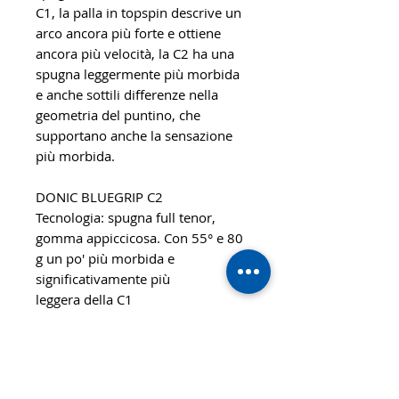
C1, la palla in topspin descrive un
arco ancora più forte e ottiene
ancora più velocità, la C2 ha una
spugna leggermente più morbida
e anche sottili differenze nella
geometria del puntino, che
supportano anche la sensazione
più morbida.
DONIC BLUEGRIP C2
Tecnologia: spugna full tenor,
gomma appiccicosa. Con 55° e 80
g un po' più morbida e
significativamente più
leggera della C1
Carattere: potente effetto
catapulta, estremamente facile
effettuare spin
Raccomandata per: Giocatori