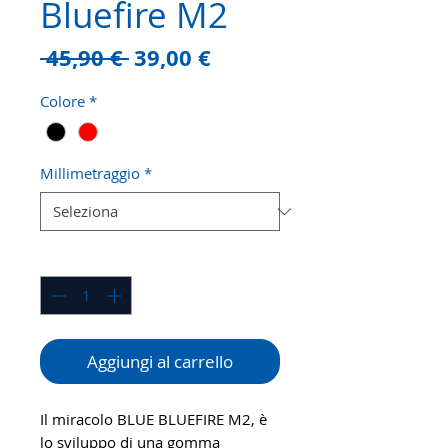
Bluefire M2
Prezzo
Prezzo
 45,90 € 
39,00 €
regolare
scontato
Colore
*
Millimetraggio
*
Quantità
*
Aggiungi al carrello
Il miracolo BLUE BLUEFIRE M2, è
lo sviluppo di una gomma