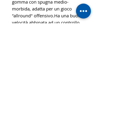
gomma con spugna medio-
morbida, adatta per un gioco
"allround" offensivo.Ha una buona
velocità abbinata ad un controllo
elevato.
Caratteristiche
VELOCITA
CONTROLLO
110
94
STILE
OFF
SPIN
DUREZZA
112
Media
© 2020 TTsaturn - Informativa sulla
privacy
di Daniele Saturno
Vicolo Vivaldi, 2 20021
Bollate(MI) Italy
telefono: 333 313 6086 / 02