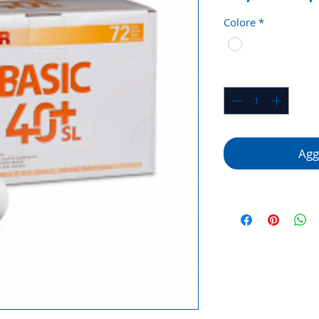
rego
Colore
*
Quantità
*
Aggi