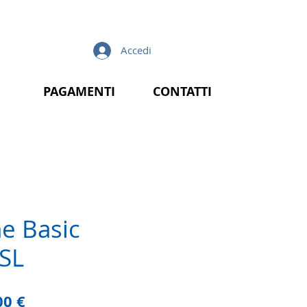
Accedi
PAGAMENTI
CONTATTI
ne Basic
 SL
zzo
Prezzo
00 €