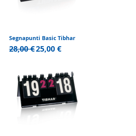
Segnapunti Basic Tibhar
Prezzo regolare
Prezzo scontato
28,00 €
25,00 €