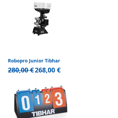
Robopro Junior Tibhar
Prezzo regolare
Prezzo scontato
280,00 €
268,00 €