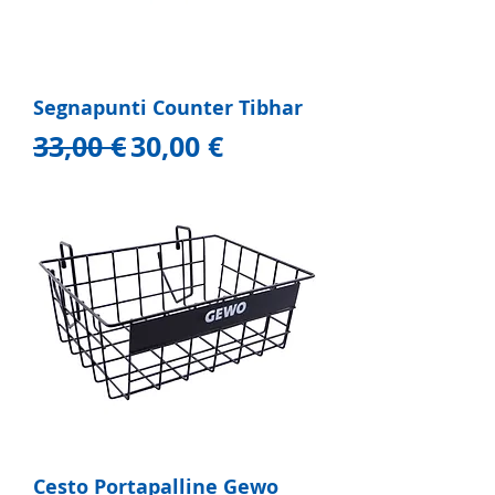
Segnapunti Counter Tibhar
Prezzo regolare
Prezzo scontato
33,00 €
30,00 €
Cesto Portapalline Gewo