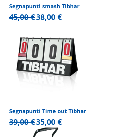
Segnapunti smash Tibhar
Prezzo regolare
Prezzo scontato
45,00 €
38,00 €
Segnapunti Time out Tibhar
Prezzo regolare
Prezzo scontato
39,00 €
35,00 €