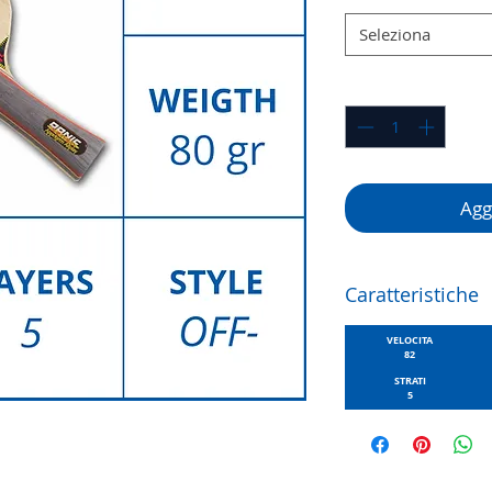
Seleziona
Quantità
*
Aggi
Caratteristiche
VELOCITA
82
STRATI
5