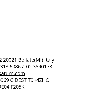
 2 20021 Bollate(MI) Italy
 313 6086 / 02 3590173
saturn.com
40969 C.DEST T9K4ZHO
9E04 F205K