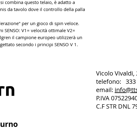
i combina questo telaio, è adatto a
nis da tavolo dove il controllo della palla
lerazione" per un gioco di spin veloce.
oni SENSO: V1= velocità ottimale V2=
lgren il campione europeo utilizzerà un
ttato secondo i principi SENSO V 1.
Vicolo Vivaldi,
telefono: 333
email:
info@tt
P.IVA 075229
C.F STR DNL 7
turno