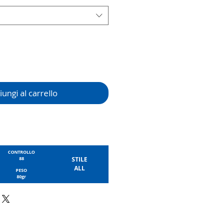
ungi al carrello
CONTROLLO
88
STILE
ALL
PESO
80gr